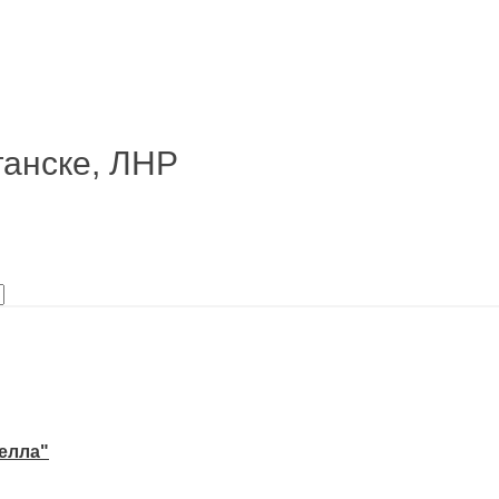
анске, ЛНР
елла"