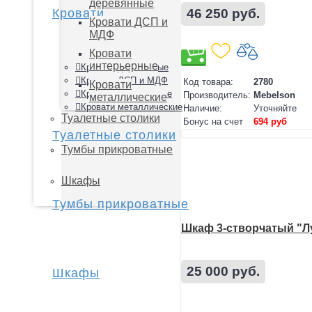
деревянные
46 250 руб.
Кровати
Кровати ДСП и
МДФ
Кровати
интерьерные
Кровати деревянные
Кровати ДСП и МДФ
Код товара:
2780
Кровати
Кровати интерьерные
Производитель:
Mebelson
металлические
Кровати металлические
Наличие:
Уточняйте
Туалетные столики
Бонус на счет
694 руб
Туалетные столики
Тумбы прикроватные
Шкафы
Тумбы прикроватные
Шкаф 3-створчатый "Л
25 000 руб.
Шкафы