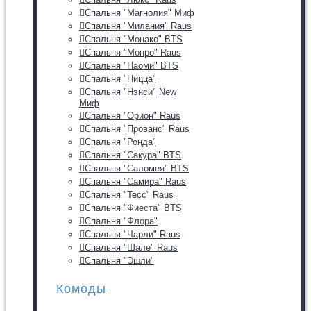
Спальня "Магнолия" Миф
Спальня "Милания" Raus
Спальня "Монако" BTS
Спальня "Монро" Raus
Спальня "Наоми" BTS
Спальня "Ницца"
Спальня "Нэнси" New
Миф
Спальня "Орион" Raus
Спальня "Прованс" Raus
Спальня "Ронда"
Спальня "Сакура" BTS
Спальня "Саломея" BTS
Спальня "Самира" Raus
Спальня "Тесс" Raus
Спальня "Фиеста" BTS
Спальня "Флора"
Спальня "Чарли" Raus
Спальня "Шале" Raus
Спальня "Эшли"
Комоды