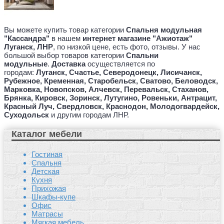
Вы можете купить товар категории
Спальня модульная
"Кассандра"
в нашем
интернет магазине "Ажиотаж"
Луганск, ЛНР
, по низкой цене, есть фото, отзывы. У нас
большой выбор товаров категории
Спальни
модульные
.
Доставка
осуществляется по
городам:
Луганск,
Счастье, Северодонецк, Лисичанск,
Рубежное, Кременная, Старобельск, Сватово, Беловодск,
Марковка, Новопсков,
Алчевск, Перевальск, Стаханов,
Брянка, Кировск, Зоринск, Лутугино, Ровеньки, Антрацит,
Красный Луч, Свердловск, Краснодон, Молодогвардейск,
Суходольск
и другим городам ЛНР.
Каталог мебели
Гостиная
Спальня
Детская
Кухня
Прихожая
Шкафы-купе
Офис
Матрасы
Мягкая мебель