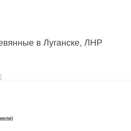
евянные в Луганске, ЛНР
амели)