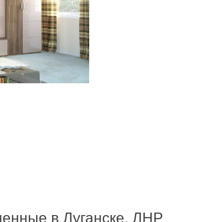
енные в Луганске, ЛНР