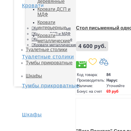
деревянные
Кровати
Кровати ДСП и
МДФ
Кровати
интерьерные
Стол письменный одн
Кровати деревянные
Кровати ДСП и МДФ
Кровати
Кровати интерьерные
металлические
Кровати металлические
4 600 руб.
Туалетные столики
Туалетные столики
Тумбы прикроватные
Код товара:
84
Шкафы
Производитель:
Нарус
Тумбы прикроватные
Наличие:
Уточняйте
Бонус на счет
69 руб
Шкафы