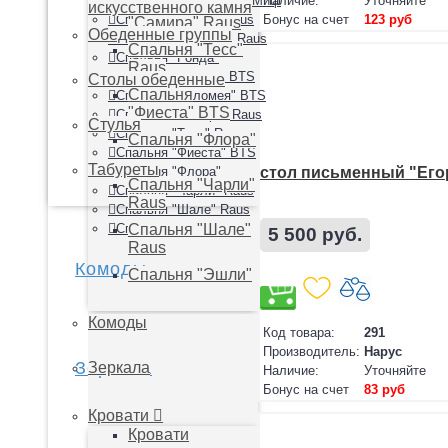
Наличие:
Уточняйте
Спальня "Нэнси" New Миф
Спальня
искусственного камня
Бонус на счет
123 руб
Спальня "Орион" Raus
"Самира" Raus
Обеденные группы
Спальня "Прованс" Raus
Спальня "Тесс"
Спальня "Ронда"
Raus
Спальня "Сакура" BTS
Столы обеденные
Спальня
Спальня "Саломея" BTS
"Фиеста" BTS
Спальня "Самира" Raus
Стулья
Спальня "Тесс" Raus
Спальня "Флора"
Спальня "Фиеста" BTS
Табуреты
Спальня "Флора"
стол письменный "Его
Спальня "Чарли"
Спальня "Чарли" Raus
Raus
Спальня "Шале" Raus
Спальня "Эшли"
Спальня "Шале"
5 500 руб.
Raus
Комоды
Спальня "Эшли"
Комоды
Код товара:
291
Производитель:
Нарус
Зеркала
Зеркала
Наличие:
Уточняйте
Бонус на счет
83 руб
Кровати
Кровати