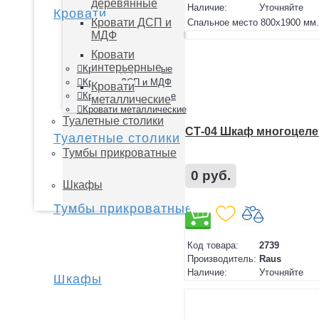
деревянные
Наличие:
Уточняйте
Кровати
Кровати ДСП и
Спальное место
800х1900 мм.
МДФ
Кровати
интерьерные
Кровати деревянные
Кровати ДСП и МДФ
Кровати
Кровати интерьерные
металлические
Кровати металлические
Туалетные столики
СТ-04 Шкаф многоцел
Туалетные столики
Тумбы прикроватные
0 руб.
Шкафы
Тумбы прикроватные
Код товара:
2739
Производитель:
Raus
Наличие:
Уточняйте
Шкафы