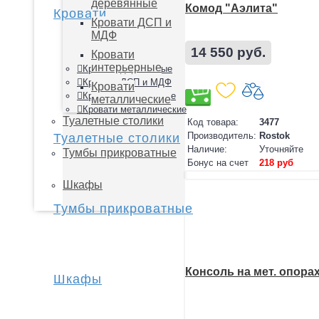
деревянные
Комод "Аэлита"
Кровати
Кровати ДСП и
МДФ
14 550 руб.
Кровати
интерьерные
Кровати деревянные
Кровати ДСП и МДФ
Кровати
Кровати интерьерные
металлические
Кровати металлические
Туалетные столики
Код товара:
3477
Производитель:
Rostok
Туалетные столики
Наличие:
Уточняйте
Тумбы прикроватные
Бонус на счет
218 руб
Шкафы
Тумбы прикроватные
Консоль на мет. опора
Шкафы