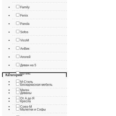
Family
Fenix
Panda
Sofos
VicoM
АнВик
Апогей
Диван на 5
Иртекс
Категории
М-Стиль
Бескаркасная мебель
Маген
Диваны
От А до Я
Кресла
Союз-М
Малютки и Софы