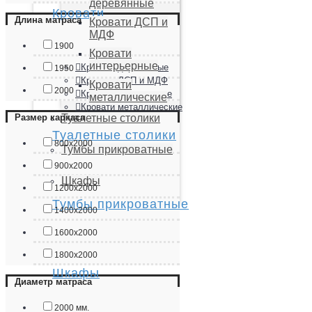
деревянные
Кровати
Длина матраса
Кровати ДСП и
МДФ
1900
Кровати
интерьерные
Кровати деревянные
1950
Кровати ДСП и МДФ
Кровати
2000
Кровати интерьерные
металлические
Кровати металлические
Туалетные столики
Размер каркаса
Туалетные столики
800х2000
Тумбы прикроватные
900х2000
Шкафы
1200х2000
Тумбы прикроватные
1400х2000
1600х2000
1800х2000
Шкафы
Диаметр матраса
2000 мм.