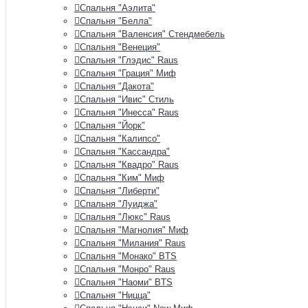
Спальня "Аэлита"
Спальня "Белла"
Спальня "Валенсия" Стендмебель
Спальня "Венеция"
Спальня "Глэдис" Raus
Спальня "Грация" Миф
Спальня "Дакота"
Спальня "Ивис" Стиль
Спальня "Инесса" Raus
Спальня "Йорк"
Спальня "Калипсо"
Спальня "Кассандра"
Спальня "Квадро" Raus
Спальня "Ким" Миф
Спальня "Либерти"
Спальня "Луиджа"
Спальня "Люкс" Raus
Спальня "Магнолия" Миф
Спальня "Милания" Raus
Спальня "Монако" BTS
Спальня "Монро" Raus
Спальня "Наоми" BTS
Спальня "Ницца"