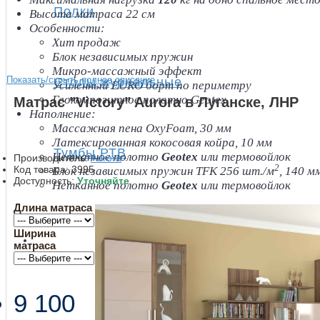
Полки
Высота матраса 22 см
Особенности:
Хит продаж
Блок независимых пружин
Микро-массажный эффект
Показать/скрыть полное описание
Столы журнальные
Усиленный EURO борт по периметру
Геокомпозитное полотно Geotex
Матрас "Victory" Aurora в Луганске, ЛНР
Наполнение:
Массажная пена OxyFoam, 30 мм
Латексированная кокосовая койра, 10 мм
Тумбы РТВ
Нетканное полотно
Geotex
или термовойлок
Производитель:
Aurora
2
Код товара:
3995
Блок независимых пружин TFK 256 шт./м
, 140 м
Доступность:
Уточняйте
Нетканное полотно
Geotex
или термовойлок
Длина матраса
+
Ширина
Спальня
матраса
9 100