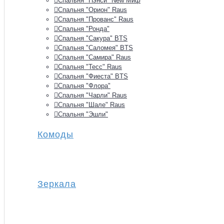
Спальня "Нэнси" New Миф
Спальня "Орион" Raus
Спальня "Прованс" Raus
Спальня "Ронда"
Спальня "Сакура" BTS
Спальня "Саломея" BTS
Спальня "Самира" Raus
Спальня "Тесс" Raus
Спальня "Фиеста" BTS
Спальня "Флора"
Спальня "Чарли" Raus
Спальня "Шале" Raus
Спальня "Эшли"
Комоды
Зеркала