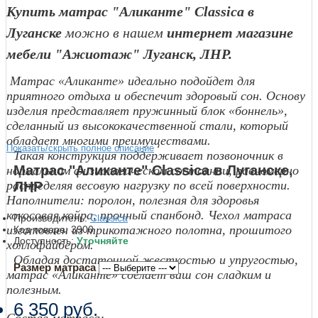
Купить матрас "Аликанте
" Classica в
Луганске
можно в нашем
интернет магазине
мебели "Ажиотаж" Луганск, ЛНР.
Матрас «Аликанте» идеально подойдет для
приятного отдыха и обеспечит здоровый сон. Основу
изделия представляет пружинный блок «боннель»,
сделанный из высококачественной стали, который
обладает многими преимуществами.
Показать/скрыть полное описание
Такая конструкция поддерживает позвоночник в
Матрас "Аликанте" Classica в Луганске,
нормальном физиологическом состоянии, равномерно
распределяя весовую нагрузку по всей поверхности.
ЛНР
Наполнители: поролон, полезная для здоровья
кокосовая койра, прочный спанбонд. Чехол матраса
Производитель:
Classica
изготовлен из трикотажного полотна, прошитого
Код товара:
3900
Доступность:
Уточняйте
холлофайбером.
Обладая достаточной жесткостью и упругостью,
Размер матраса
матрас «Аликанте» сделает ваш сон сладким и
полезным.
6 350 руб.