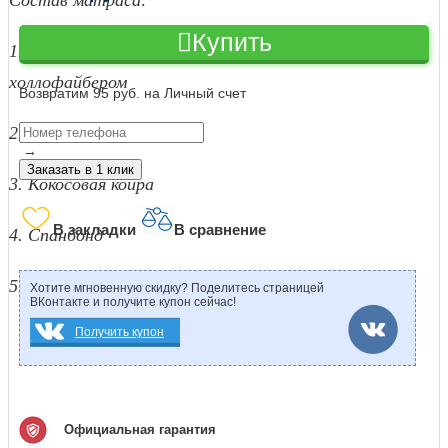
Состав матраса:
Купить
1. Чехол: ткань матрасная "Жаккард" стеганая
холлофайбером
Возвратим 95 руб. на Личный счет
2. Материал Airfoam
→
Заказать в 1 клик
3.
Кокосовая койра
В закладки
В сравнение
4. Спанбонд
5. Пружинный блок "Бонель" с боковой поддержкой
Хотите мгновенную скидку? Поделитесь страницей
ВКонтакте и получите купон сейчас!
Получить купон
Официальная гарантия