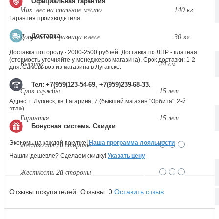
Официальная гарантия
Max. вес на спальное место
140 кг
Гарантия производителя.
Доставка
Допустимая разница в весе
30 кг
Доставка по городу - 2000-2500 рублей. Доставка по ЛНР - платная
(стоимость уточняйте у менеджеров магазина). Срок доставки: 1-2
Высота
24 см
дня. Самовывоз из магазина в Луганске.
Тел: +7(959)123-54-69, +7(959)239-68-33.
Срок службы
15 лет
Адрес: г. Луганск, кв. Гагарина, 7 (бывший магазин "Орбита", 2-й
этаж)
Гарантия
15 лет
Бонусная система. Скидки
Экономь на каждой покупке!
Наша программа лояльности
Жесткость 1й стороны
Нашли дешевле? Сделаем скидку!
Указать цену
Жесткость 2й стороны
Отзывы покупателей.
Отзывы:
0
Оставить отзыв