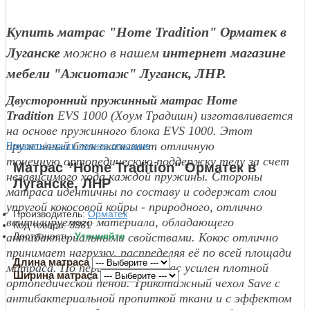
Купить матрас "Home Tradition"
Орматек в
Луганске
можно в нашем
интернет магазине
мебели "Ажиотаж" Луганск, ЛНР.
Двусторонний пружинный матрас Home
Tradition
EVS 1000 (Хоум Традишн) изготавливается
на основе пружинного блока EVS 1000. Этот
пружинный блок оказывает отличную
Показать/скрыть полное описание
точечную ортопедическую поддержку телу за счет
Матрас "Home Tradition" Орматек в
независимого хода каждой пружины. Стороны
Луганске, ЛНР
матраса идентичны по составу и содержат слои
упругой кокосовой койры - природного, отлично
Производитель:
Орматек
вентилируемого материала, обладающего
Код товара:
3381
антибактериальными свойствами. Кокос отлично
Доступность:
Уточняйте
принимает нагрузку, распределяя её по всей площади
Длина матраса
матраса. По периметру матрас усилен плотной
Ширина матраса
ортопедической пеной. Трикотажный чехол Save с
антибактериальной пропиткой ткани и с эффектом