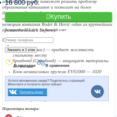
16 800 руб.
антипиллинг
,
что поможет решить проблему
образования катышков и позволит на более
длительный период сохранить матрасу
Купить
презентабельный внешний вид (производитель ткани
немецкая компания Bodet & Horst -один из крупнейших
производителей в Европе).
Возвратим 252 руб. на Личный счет
Состав:
→
Coconut (Кокос) — придает жесткость
Заказать в 1 клик
спальному месту
Spunbond (Спанбонд) — защищает материалы
В закладки
В сравнение
от износа
Блок независимых пружин EVS1000 — 1020
пружин на спальное место
Хотите мгновенную скидку? Поделитесь страницей
Spunbond (Спанбонд) — защищает материалы
ВКонтакте и получите купон сейчас!
от износа
Получить купон
Coconut (Кокос) — придает жесткость
спальному месту
Параметры товара: