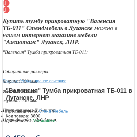
Купить тумбу прикроватную "Валенсия
ТБ-011" Стендмебель в Луганске
можно в
нашем
интернет магазине мебели
"Ажиотаж" Луганск, ЛНР.
"Валенсия" Тумба прикроватная ТБ-011:
Габаритные размеры:
Показать/скрыть полное описание
ширина: 500 мм.
"Валенсия" Тумба прикроватная ТБ-011 в
высота: 430 мм.
Луганске, ЛНР
глубина: 450 мм.
Цвет корпуса: Дуб Анкор.
Производитель:
Стенд Мебель
Код товара:
3800
Цвет фасада : Дуб Анкор.
Доступность:
Уточняйте