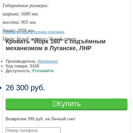
Габаритные размеры:
ширина: 1680 мм.
высота: 905 мм.
длина: 2058 мм.
Показать/скрыть полное описание
Цвет: Белый жемчуг / Белый глянец.
Кровать "Йорк 160" с подъёмным
механизмом в Луганске, ЛНР
Производитель:
Империал
Код товара:
3168
Доступность:
Уточняйте
26 300 руб.
Купить
Возвратим 395 руб. на Личный счет