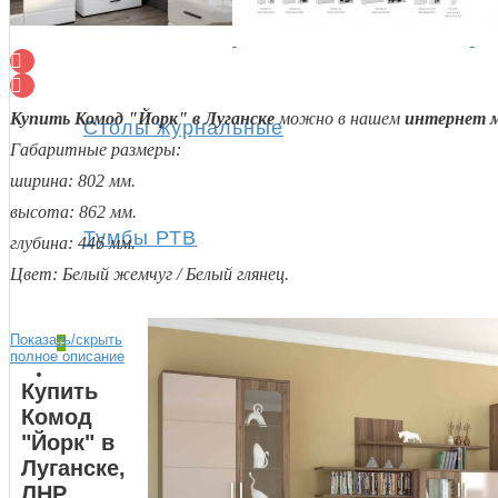
Полки
Купить Комод "Йорк" в Луганске
можно в нашем
интернет м
Столы журнальные
Габаритные размеры:
ширина: 802 мм.
высота: 862 мм.
Тумбы РТВ
глубина: 446 мм.
Цвет:
Белый жемчуг / Белый глянец.
Показать/скрыть
+
полное описание
Спальня
Купить
Комод
"Йорк" в
Луганске,
ЛНР