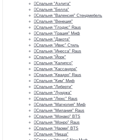
Спальня "Аэлита"
Спальня "Белла"
Спальня "Валенсия" Стендмебель
Спальня "Венеция"
Спальня "Глэдис" Raus
Спальня "Грация" Миф
Спальня "Дакота"
Спальня "Ивис" Стиль
Спальня "Инесса" Raus
Спальня "Йорк"
Спальня "Калипсо"
Спальня "Кассандра"
Спальня "Квадро" Raus
Спальня "Ким" Миф
Спальня "Либерти"
Спальня "Луиджа"
Спальня "Люкс" Raus
Спальня "Магнолия" Миф
Спальня "Милания" Raus
Спальня "Монако" BTS
Спальня "Монро" Raus
Спальня "Наоми" BTS
Спальня "Ницца"