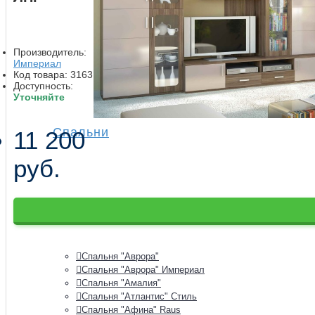
Производитель:
Империал
Код товара:
3163
Доступность:
Уточняйте
Спальни
11 200
руб.
Спальни модульные
Спальня "Аврора"
Спальня "Аврора" Империал
Спальня "Амалия"
Спальня "Атлантис" Стиль
Спальня "Афина" Raus