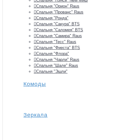
Спальня "Нэнси" New Миф
Спальня "Орион" Raus
Спальня "Прованс" Raus
Спальня "Ронда"
Спальня "Сакура" BTS
Спальня "Саломея" BTS
Спальня "Самира" Raus
Спальня "Тесс" Raus
Спальня "Фиеста" BTS
Спальня "Флора"
Спальня "Чарли" Raus
Спальня "Шале" Raus
Спальня "Эшли"
Комоды
Зеркала