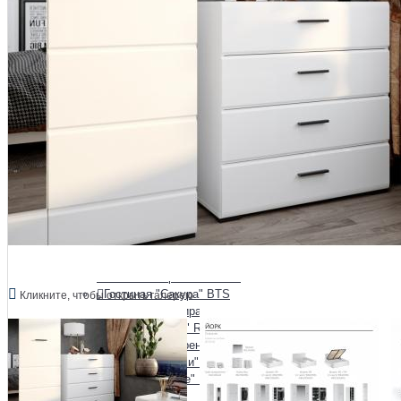
Гостиная "Зарина"
Гостиная "Афина" Raus
Гостиная "Аэлита"
Гостиная "Белла" BTS
Гостиная "Глэдис" Raus
Гостиная "Инесса" Raus
Гостиная "Йорк" Империал
Гостиная "Квадро" Raus
Гостиная "Люкс" Raus
Гостиная "Милан" BTS
Гостиная "Милания" Raus
Гостиная "Монако" BTS
Гостиная "Монро" Raus
Гостиная "Наоми" BTS
Гостиная "Олива"
Гостиная "Орион" Raus
Гостиная "Прованс" Raus
Гостиная "Сакура" BTS
Кликните, чтобы открыть галерею
Гостиная "Самира" Raus
Гостиная "Тесс" Raus
Гостиная "Флоренция" BTS
Гостиная "Чарли" Raus
Гостиная "Шале" Raus