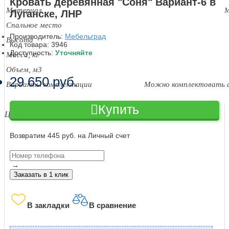
Кровать деревянная "Соня" Вариант-6 в
Материал
М
Луганске, ЛНР
Спальное место
Производитель:
Мебельград
Высота
Код товара:
3946
Доступность:
Уточняйте
Масса, кг
Объем, м3
29 650 руб.
Варианты комплектации
Можно комплектовать 
Купить
Цвет: Белый полупрозрачный; Лаванда.
Возвратим 445 руб. на Личный счет
→
Заказать в 1 клик
В закладки
В сравнение