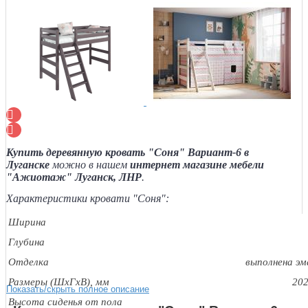
Купить деревянную кровать "Соня" Вариант-6 в
Луганске
можно в нашем
интернет магазине мебели
"Ажиотаж" Луганск, ЛНР
.
Характеристики кровати "Соня":
Ширина
Глубина
Отделка
выполнена э
Размеры (ШхГхВ), мм
20
Показать/скрыть полное описание
Высота сиденья от пола