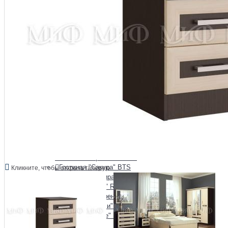
Гостиная "Зарина"
Гостиная "Афина" Raus
Гостиная "Аэлита"
Гостиная "Белла" BTS
Гостиная "Глэдис" Raus
Гостиная "Инесса" Raus
Гостиная "Йорк" Империал
Гостиная "Квадро" Raus
Гостиная "Люкс" Raus
Гостиная "Милан" BTS
Гостиная "Милания" Raus
Гостиная "Монако" BTS
Гостиная "Монро" Raus
Гостиная "Наоми" BTS
Гостиная "Олива"
Гостиная "Орион" Raus
Гостиная "Прованс" Raus
Гостиная "Сакура" BTS
Кликните, чтобы открыть галерею
Гостиная "Самира" Raus
Гостиная "Тесс" Raus
Гостиная "Флоренция" BTS
Гостиная "Чарли" Raus
Гостиная "Шале" Raus