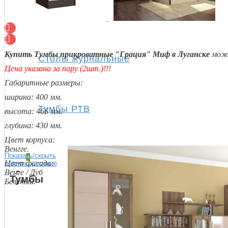
Полки
Купить Тумбы прикроватные "Грация" Миф в Луганске
можн
Столы журнальные
Цена указана за пару (2шт.)!!!
Габаритные размеры:
ширина: 400 мм.
Тумбы РТВ
высота: 466 мм.
глубина: 430 мм.
Цвет корпуса:
Венгге.
Показать/скрыть
+
Цвет фасада:
полное описание
Спальня
Венге / Дуб
Тумбы
Белёный.