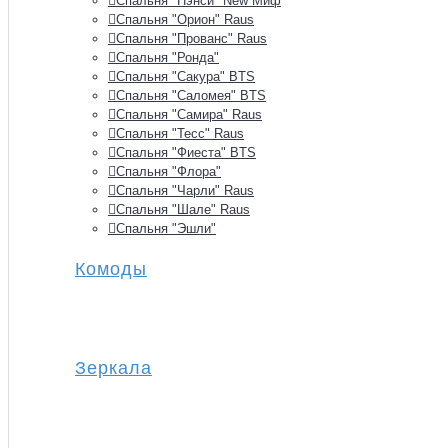
Спальня "Нэнси" New Миф
Спальня "Орион" Raus
Спальня "Прованс" Raus
Спальня "Ронда"
Спальня "Сакура" BTS
Спальня "Саломея" BTS
Спальня "Самира" Raus
Спальня "Тесс" Raus
Спальня "Фиеста" BTS
Спальня "Флора"
Спальня "Чарли" Raus
Спальня "Шале" Raus
Спальня "Эшли"
Комоды
Зеркала