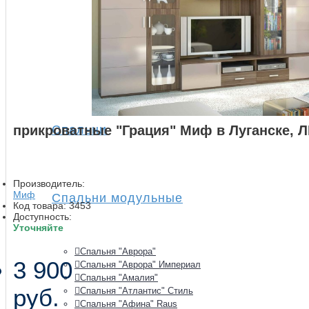
прикроватные "Грация" Миф в Луганске, 
Спальни
Производитель:
Миф
Спальни модульные
Код товара:
3453
Доступность:
Уточняйте
Спальня "Аврора"
3 900
Спальня "Аврора" Империал
Спальня "Амалия"
руб.
Спальня "Атлантис" Стиль
Спальня "Афина" Raus