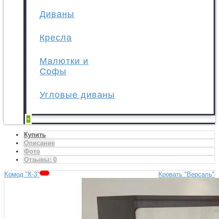
Диваны
Кресла
Малютки и
Софы
Угловые диваны
+
Купить
Описание
Фото
Отзывы:
0
Комод "К-3"
Кровать "Версаль"