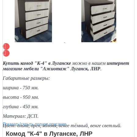
Купить комод "К-4" в Луганске
можно в нашем
интернет
магазине мебели "Ажиотаж" Луганск, ЛНР
.
Габаритные размеры:
ширина - 750 мм.
высота - 950 мм.
глубина - 450 мм.
Материал: ДСП.
Показать/скрыть полное описание
Цвет: ольха, орех, яблоня, венге тёмный, венге светлый.
Комод "К-4" в Луганске, ЛНР