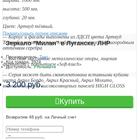
ширина: 1000 мм.
высота: 500 мм.
глубина: 20 мм.
Цвет: Артвуд тёмный.
Показать/скрыть полное описание
— Корпус и фасады выполнены из ЛДСП цвета Артвуд
Темный с неповторимым глубоким тиснением и благородным
Зеркало "Милан" в Луганске, ЛНР
оттенком серебра
Производитель:
Текс
— Высокие массивные металлические опоры, лицевая
Код товара:
3924
фурнитура с покрытием «Soft-touch»
Доступность:
Уточняйте
— Серия может быть скомплектована вставными кубами
цвета Акрил Бордо, Акрил Красный, Акрил Мохито,
3 200 руб.
выполненными из высокоглянцевых панелей HIGH GLOSS
Купить
Возвратим 48 руб. на Личный счет
→