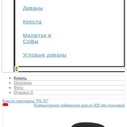
Диваны
Кресла
Малютки и
Софы
Угловые диваны
+
Купить
Описание
Фото
Отзывы:
0
Кресло персонала "РК-70"
Компьютерное геймерское кресло 925 без подножки