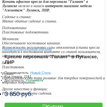
Купить офисное кресло для персонала "Галант" в
Луганске
можно в нашем
интернет магазине мебели
"Ажиотаж" Луганск, ЛНР.
Сиденье и спинка:
Мягкие обитые сидение и спинка.
Подлокотники:
Пластиковые подлокотники.
Механизм:
Обеспечивает постоянное качание.
Возможность регулировки силы отклонения (спинка кресла
Показать/скрыть полное описание
находится в постоянном контакте со спиной пользователя,
обеспечивая надежную поддержку позвоночника).
Кресло персонала "Галант" в Луганске,
ЛНР
База:
Пластиковая.
Производитель:
Новый Стиль
Ролики:
Код товара:
2151
Предлагаются два типа роликов: для твердых поверхностей и
Доступность:
Уточняйте
ковровых покрытий.
Другие качества и функции:
3 850 руб.
Регулируемая высота сидения.
Купить