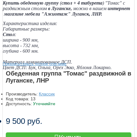
Купить обеденную группу
(
стол + 4 табурета
) "Томас" с
раздвижным столом
в Луганске,
можно в нашем
интернет
магазине мебели "Ажиотаж" Луганск, ЛНР.
Характеристика изделия:
Габаритные размеры:
Стол
:
ширина - 900 мм,
высота - 732 мм,
глубина - 600 мм.
Материал ламинированное ДСП.
Показать/скрыть полное описание
Цвет ДСП: Бук, Ольха, Орех Экко, Яблоня Локарно.
Обеденная группа "Томас" раздвижной в
Луганске, ЛНР
Производитель:
Классик
Код товара:
13
Доступность:
Уточняйте
9 500 руб.