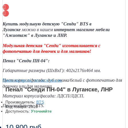
Купить модульную детскую "Сенди" BTS в
Луганске
можно в нашем
интернет магазине мебели
"Ажиотаж" в Луганске и ЛНР.
Модульная детская "Сенди" изготавливается с
фотопечатью для девочек и для мальчиков!
Пенал "Сенди ПН-04":
Габаритные размеры (ШхВхГ): 402х2176х464 мм.
Цвет корпуса/фасада: дуб сонома/белый с фотопечатью для
Показать/скрыть полное описание
девочки или для мальчика.
Пенал "Сенди ПН-04" в Луганске, ЛНР
Материал корпуса/фасада: ЛДСП/ЛДСП.
Производитель:
BTS
Производитель: BTS.
Код товара:
2516
Доступность:
Уточняйте
10 800 руб.