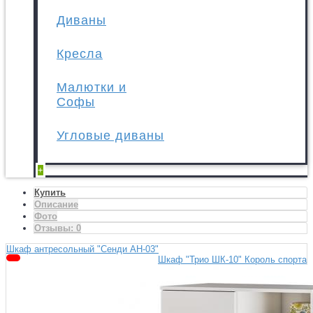
Диваны
Кресла
Малютки и
Софы
Угловые диваны
+
Купить
Описание
Фото
Отзывы:
0
Шкаф антресольный "Сенди АН-03"
Шкаф "Трио ШК-10" Король спорта