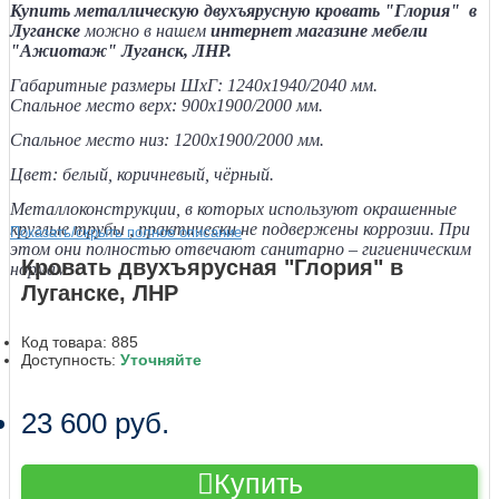
Купить металлическую двухъярусную кровать "Глория" в
Луганске
можно в нашем
интернет магазине мебели
"Ажиотаж" Луганск, ЛНР.
Габаритные размеры ШхГ: 1240х1940/2040 мм.
Спальное место верх:
9
00
х1900/2000 мм.
Спальное место низ:
12
00
х1900/2000 мм.
Цвет: белый, коричневый, чёрный.
Металлоконструкции, в которых используют окрашенные
круглые трубы , практически не подвержены коррозии. При
Показать/скрыть полное описание
этом они полностью отвечают санитарно – гигиеническим
Кровать двухъярусная "Глория" в
нормам.
Луганске, ЛНР
Код товара:
885
Доступность:
Уточняйте
23 600 руб.
Купить