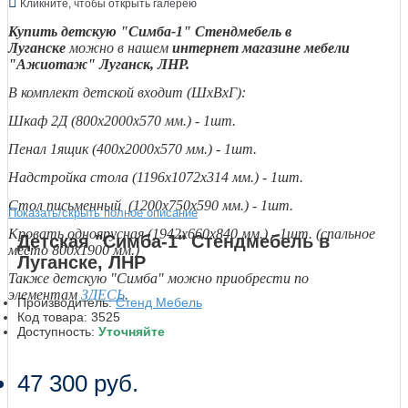
Кликните, чтобы открыть галерею
Купить детскую "Симба-1" Стендмебель в
Луганске
можно в нашем
интернет магазине мебели
"Ажиотаж" Луганск, ЛНР.
В комплект детской входит (ШхВхГ):
Шкаф 2Д (800х2000х570 мм.) - 1шт.
Пенал 1ящик (400х2000х570 мм.) - 1шт.
Надстройка стола (1196х1072х314 мм.) - 1шт.
Стол письменный (1200х750х590 мм.) - 1шт.
Показать/скрыть полное описание
Кровать одноярусная (1942х660х840 мм.) - 1шт. (спальное
Детская "Симба-1" Стендмебель в
место 800х1900 мм.)
Луганске, ЛНР
Также детскую "Симба" можно приобрести по
элементам
ЗДЕСЬ
.
Производитель:
Стенд Мебель
Код товара:
3525
Доступность:
Уточняйте
47 300 руб.