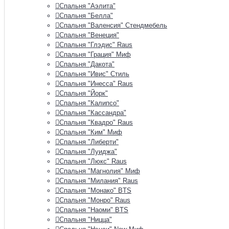
Спальня "Аэлита"
Спальня "Белла"
Спальня "Валенсия" Стендмебель
Спальня "Венеция"
Спальня "Глэдис" Raus
Спальня "Грация" Миф
Спальня "Дакота"
Спальня "Ивис" Стиль
Спальня "Инесса" Raus
Спальня "Йорк"
Спальня "Калипсо"
Спальня "Кассандра"
Спальня "Квадро" Raus
Спальня "Ким" Миф
Спальня "Либерти"
Спальня "Луиджа"
Спальня "Люкс" Raus
Спальня "Магнолия" Миф
Спальня "Милания" Raus
Спальня "Монако" BTS
Спальня "Монро" Raus
Спальня "Наоми" BTS
Спальня "Ницца"