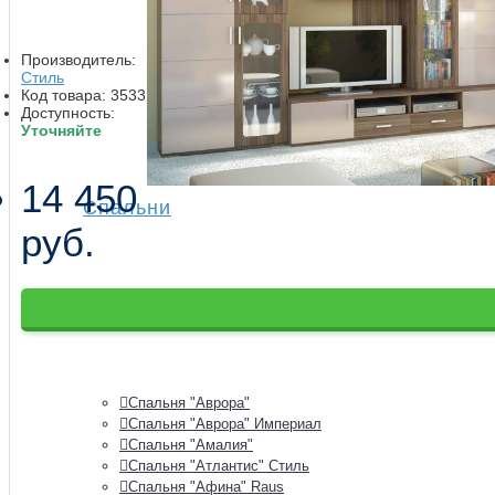
Производитель:
Стиль
Код товара:
3533
Доступность:
Уточняйте
14 450
Спальни
руб.
Спальни модульные
Спальня "Аврора"
Спальня "Аврора" Империал
Спальня "Амалия"
Спальня "Атлантис" Стиль
Спальня "Афина" Raus