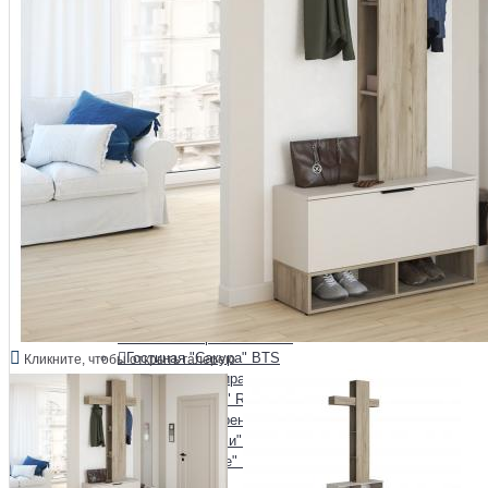
Гостиная "Зарина"
Гостиная "Афина" Raus
Гостиная "Аэлита"
Гостиная "Белла" BTS
Гостиная "Глэдис" Raus
Гостиная "Инесса" Raus
Гостиная "Йорк" Империал
Гостиная "Квадро" Raus
Гостиная "Люкс" Raus
Гостиная "Милан" BTS
Гостиная "Милания" Raus
Гостиная "Монако" BTS
Гостиная "Монро" Raus
Гостиная "Наоми" BTS
Гостиная "Олива"
Гостиная "Орион" Raus
Гостиная "Прованс" Raus
Гостиная "Сакура" BTS
Кликните, чтобы открыть галерею
Гостиная "Самира" Raus
Гостиная "Тесс" Raus
Гостиная "Флоренция" BTS
Гостиная "Чарли" Raus
Гостиная "Шале" Raus