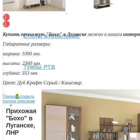
Полки
Купить прихожую "Бохо" в Луганске
можно в нашем
интерн
Столы журнальные
Габаритные размеры:
ширина: 1000 мм.
высота: 2360 мм.
Тумбы РТВ
глубина: 353 мм.
Цвет: Дуб Крафт Серый / Кашемир.
Показать/скрыть
+
полное описание
Спальня
Прихожая
"Бохо" в
Луганске,
ЛНР