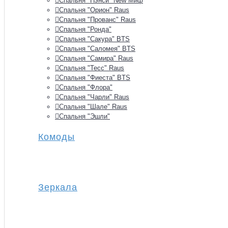
Спальня "Нэнси" New Миф
Спальня "Орион" Raus
Спальня "Прованс" Raus
Спальня "Ронда"
Спальня "Сакура" BTS
Спальня "Саломея" BTS
Спальня "Самира" Raus
Спальня "Тесс" Raus
Спальня "Фиеста" BTS
Спальня "Флора"
Спальня "Чарли" Raus
Спальня "Шале" Raus
Спальня "Эшли"
Комоды
Зеркала