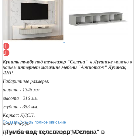
Купить тумбу под телевизор "Селена" в Луганске
можно в
нашем
интернет магазине мебели "Ажиотаж" Луганск,
ЛНР
.
Габаритные размеры:
ширина - 1346 мм.
высота - 216 мм.
глубина - 353 мм.
Каркас: ЛДСП.
Показать/скрыть полное описание
Фасад: МДФ.
Тумба под телевизор "Селена" в
Цвет: Шиншила Серая / Кварц Грей Софт.