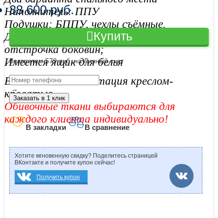
38 600 руб.
Наполнитель: ППУ
Подушки: БППУ, чехлы съёмные.
Купить
Декор: деревянная ручка, двойная
отстрочка боковин;
Имеется ящик для белья
Возвратим 579 руб. на Личный счет
Возможна комплектация креслом-
→
кроватью
Заказать в 1 клик
Обивочные ткани выбираются для
каждого клиента индивидуально!
В закладки
В сравнение
Хотите мгновенную скидку? Поделитесь страницей
ВКонтакте и получите купон сейчас!
Получить купон