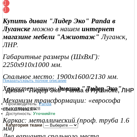
Купить диван "Лидер Эко" Panda в
Луганске
можно в нашем
интернет
магазине мебели "Ажиотаж"
Луганск,
ЛНР.
Габаритные размеры (ШхВхГ):
2250х910х1000 мм.
Спальное место: 1900х1600/2130 мм.
Показать/скрыть полное описание
Характеристики
дивана "Лидер Эко"
:
Диван "Лидер Эко" Panda в Луганске, ЛНР
Механизм трансформации: «еврософа
Производитель:
Panda
выкатная»
Код товара:
4028
Доступность:
Уточняйте
Каркас: металлический (проф. труба 1.6
Категория ткани
мм)
Два варианта спального места