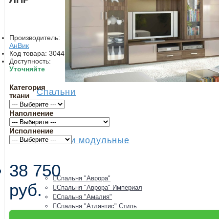
Производитель:
АнВик
Код товара:
3044
Доступность:
Уточняйте
Категория
Спальни
ткани
Наполнение
Исполнение
Спальни модульные
38 750
Спальня "Аврора"
руб.
Спальня "Аврора" Империал
Спальня "Амалия"
Спальня "Атлантис" Стиль
Спальня "Афина" Raus