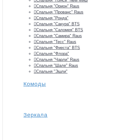
Спальня "Нэнси" New Миф
Спальня "Орион" Raus
Спальня "Прованс" Raus
Спальня "Ронда"
Спальня "Сакура" BTS
Спальня "Саломея" BTS
Спальня "Самира" Raus
Спальня "Тесс" Raus
Спальня "Фиеста" BTS
Спальня "Флора"
Спальня "Чарли" Raus
Спальня "Шале" Raus
Спальня "Эшли"
Комоды
Зеркала