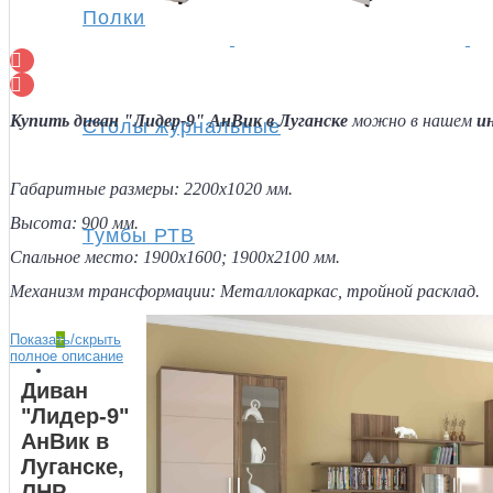
Полки
Купить диван "Лидер-9" АнВик в Луганске
можно в нашем
и
Столы журнальные
Габаритные размеры: 2200х1020 мм.
Высота: 900 мм.
Тумбы РТВ
Спальное место: 1900х1600; 1900х2100 мм.
Механизм трансформации: Металлокаркас, тройной расклад.
Показать/скрыть
+
полное описание
Спальня
Диван
"Лидер-9"
АнВик в
Луганске,
ЛНР