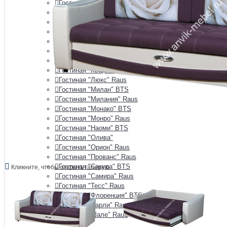
Гостиная "Зарина"
Гостиная "Афина" Raus
Гостиная "Аэлита"
Гостиная "Белла" BTS
Гостиная "Глэдис" Raus
Гостиная "Инесса" Raus
Гостиная "Йорк" Империал
Гостиная "Квадро" Raus
Гостиная "Люкс" Raus
Гостиная "Милан" BTS
Гостиная "Милания" Raus
Гостиная "Монако" BTS
Гостиная "Монро" Raus
Гостиная "Наоми" BTS
Гостиная "Олива"
Гостиная "Орион" Raus
Гостиная "Прованс" Raus
Гостиная "Сакура" BTS
Кликните, чтобы открыть галерею
Гостиная "Самира" Raus
Гостиная "Тесс" Raus
Гостиная "Флоренция" BTS
Гостиная "Чарли" Raus
Гостиная "Шале" Raus