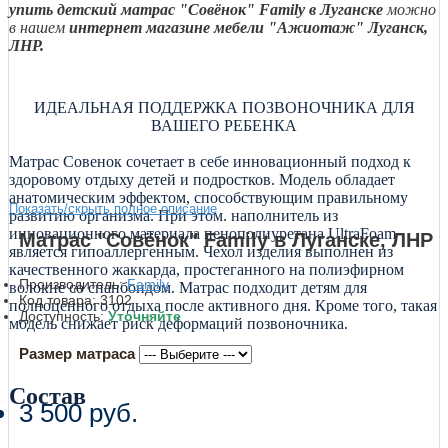
упить детский матрас
"Совёнок" Family
в Луганске
можно
в нашем
интернет магазине мебели "Ажиотаж" Луганск,
ЛНР.
ИДЕАЛЬНАЯ ПОДДЕРЖКА ПОЗВОНОЧНИКА ДЛЯ
ВАШЕГО РЕБЕНКА
Матрас Совенок сочетает в себе инновационный подход к
здоровому отдыху детей и подростков. Модель обладает
анатомическим эффектом, способствующим правильному
Показать/скрыть полное описание
развитию организма. При этом. наполнитель из
инновационного материала пенополиуретана UltraFoam
Матрас "Совёнок" Family в Луганске, ЛНР
является гипоаллергенным. Чехол изделия выполнен из
качественного жаккарда, простеганного на полиэфирном
Производитель:
Family
волокне со спанбондом. Матрас подходит детям для
Код товара:
3102
полноценного отдыха после активного дня. Кроме того, такая
Доступность:
Уточняйте
модель снижает риск деформаций позвоночника.
Размер матраса
Состав
3 500 руб.