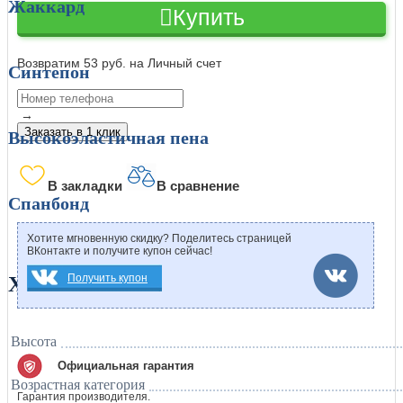
Жаккард
Купить
Возвратим 53 руб. на Личный счет
Синтепон
→
Заказать в 1 клик
Высокоэластичная пена
В закладки
В сравнение
Спанбонд
Хотите мгновенную скидку? Поделитесь страницей
ВКонтакте и получите купон сейчас!
Получить купон
Характеристики
Высота
Официальная гарантия
Возрастная категория
Гарантия производителя.