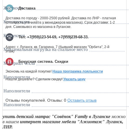
Жесткость
Доставка
Доставка по городу - 2000-2500 рублей. Доставка по ЛНР - платная
Конструкция
(стоимость уточняйте у менеджеров магазина). Срок доставки: 1-2
дня. Самовывоз из магазина в Луганске.
Коллекция
Тел: +7(959)123-54-69, +7(959)239-68-33.
Адрес: г. Луганск, кв. Гагарина, 7 (бывший магазин "Орбита", 2-й
Максимальная нагрузка на спальное место
этаж)
Бонусная система. Скидки
Материал чехла
Экономь на каждой покупке!
Наша программа лояльности
Наполнители
Нашли дешевле? Сделаем скидку!
Указать цену
Наполнители
Отзывы покупателей.
Отзывы:
0
Оставить отзыв
Наполнители
упить детский матрас
"Совёнок" Family
в Луганске
можно
в нашем
интернет магазине мебели "Ажиотаж" Луганск,
ЛНР.