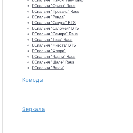
Спальня "Нэнси" New Миф
Спальня "Орион" Raus
Спальня "Прованс" Raus
Спальня "Ронда"
Спальня "Сакура" BTS
Спальня "Саломея" BTS
Спальня "Самира" Raus
Спальня "Тесс" Raus
Спальня "Фиеста" BTS
Спальня "Флора"
Спальня "Чарли" Raus
Спальня "Шале" Raus
Спальня "Эшли"
Комоды
Зеркала