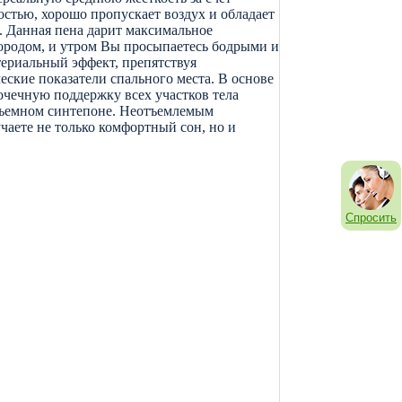
остью, хорошо пропускает воздух и обладает
. Данная пена дарит максимальное
ородом, и утром Вы просыпаетесь бодрыми и
териальный эффект, препятствуя
ские показатели спального места. В основе
очечную поддержку всех участков тела
объемном синтепоне. Неотъемлемым
чаете не только комфортный сон, но и
Спросить