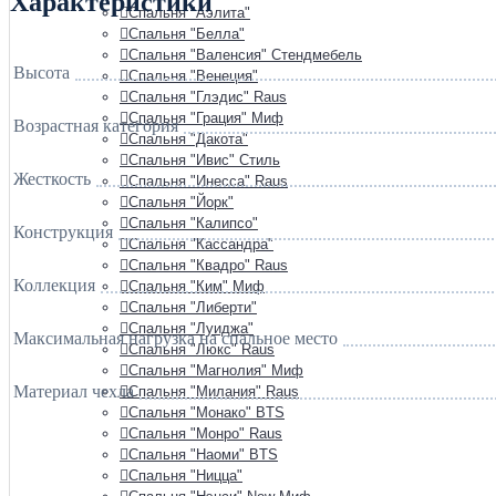
Характеристики
Спальня "Аэлита"
Спальня "Белла"
Спальня "Валенсия" Стендмебель
Высота
Спальня "Венеция"
Спальня "Глэдис" Raus
Спальня "Грация" Миф
Возрастная категория
Спальня "Дакота"
Спальня "Ивис" Стиль
Жесткость
Спальня "Инесса" Raus
Спальня "Йорк"
Спальня "Калипсо"
Конструкция
Спальня "Кассандра"
Спальня "Квадро" Raus
Коллекция
Спальня "Ким" Миф
Спальня "Либерти"
Спальня "Луиджа"
Максимальная нагрузка на спальное место
Спальня "Люкс" Raus
Спальня "Магнолия" Миф
Материал чехла
Спальня "Милания" Raus
Спальня "Монако" BTS
Спальня "Монро" Raus
Спальня "Наоми" BTS
Спальня "Ницца"