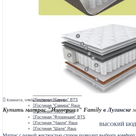
Гостиная "Зарина"
Гостиная "Афина" Raus
Гостиная "Аэлита"
Гостиная "Белла" BTS
Гостиная "Глэдис" Raus
Гостиная "Инесса" Raus
Гостиная "Йорк" Империал
Гостиная "Квадро" Raus
Гостиная "Люкс" Raus
Гостиная "Милан" BTS
Гостиная "Милания" Raus
Гостиная "Монако" BTS
Гостиная "Монро" Raus
Гостиная "Наоми" BTS
Гостиная "Олива"
Гостиная "Орион" Raus
Гостиная "Прованс" Raus
Гостиная "Сакура" BTS
Кликните, чтобы открыть галерею
Гостиная "Самира" Raus
Купить матрас
"Империал" Family
в Луганске
м
Гостиная "Тесс" Raus
Гостиная "Флоренция" BTS
Гостиная "Чарли" Raus
ВЫСОКИЙ БЮД
Гостиная "Шале" Raus
Матрас с разной жесткостью сторон позволит выбрать комфорт