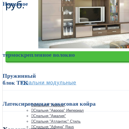
руб.
Нетканое
Спальни
термоскрепленное волокно
Пружинный
блок TFK
Спальни модульные
Латексированная кокосовая койра
Спальня "Аврора"
Спальня "Аврора" Империал
Спальня "Амалия"
Спальня "Атлантис" Стиль
Спальня "Афина" Raus