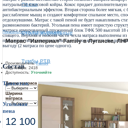
Полки
натуральной кокосовой койры. Кокос придает дополнительную 
антибактериальным эффектом. Вторая сторона более мягкая, с
расслабление мышц и создают комфортное спальное место, сп
отдохнувшими. Матрас с такой пеной не будет накапливать ста
размножению бактерий. Угольная пена имеет пористую структу
матраса армированный пружинный блок ТФК 500 высотой 18 см
Показать/скрыть полное описание
Столы журнальные
спящего. Верхняя и нижняя части чехла матраса выполнены из
Матрас "Империал" Family в Луганске, ЛН
преимуществом разносторонних матрасов является объединение 
выгоду (2 матраса по цене одного).
Тумбы РТВ
Производитель:
Family
Состав
Код товара:
2418
Доступность:
Уточняйте
Трикотаж
Длина матраса
+
Ширина
Спальня
матраса
Угольная
пена
12 100