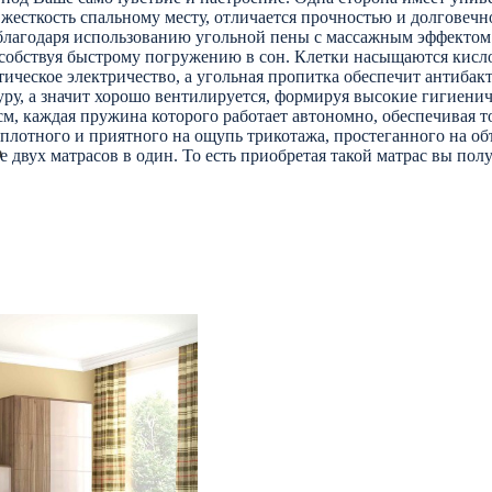
жесткость спальному месту, отличается прочностью и долговечн
 благодаря использованию угольной пены с массажным эффектом
особствуя быстрому погружению в сон. Клетки насыщаются кисл
тическое электричество, а угольная пропитка обеспечит антибак
ру, а значит хорошо вентилируется, формируя высокие гигиениче
, каждая пружина которого работает автономно, обеспечивая т
 плотного и приятного на ощупь трикотажа, простеганного на 
Р
двух матрасов в один. То есть приобретая такой матрас вы полу