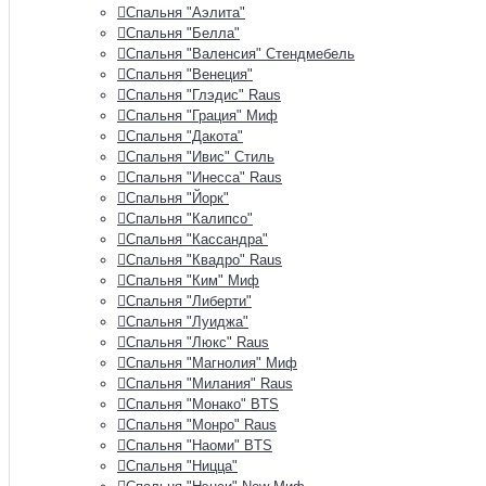
Спальня "Аэлита"
Спальня "Белла"
Спальня "Валенсия" Стендмебель
Спальня "Венеция"
Спальня "Глэдис" Raus
Спальня "Грация" Миф
Спальня "Дакота"
Спальня "Ивис" Стиль
Спальня "Инесса" Raus
Спальня "Йорк"
Спальня "Калипсо"
Спальня "Кассандра"
Спальня "Квадро" Raus
Спальня "Ким" Миф
Спальня "Либерти"
Спальня "Луиджа"
Спальня "Люкс" Raus
Спальня "Магнолия" Миф
Спальня "Милания" Raus
Спальня "Монако" BTS
Спальня "Монро" Raus
Спальня "Наоми" BTS
Спальня "Ницца"