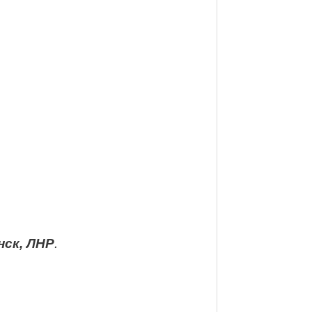
нск, ЛНР
.