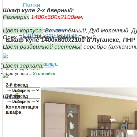
Полки
Шкаф купе 2-х дверный
:
Размеры:
1400х600х2100мм
.
Цвет корпуса:
Венге тёмный, Дуб молочный, Д
Показать/скрыть полное описание
Столы журнальные
Орех Экко, Яблоня, Ольха, Белый.
Шкаф купе 1400х600х2100 в Луганске, ЛНР
Цвет раздвижной системы:
серебро (аллюмини
Производитель:
Стандарт
Тумбы РТВ
Цвет зеркала:
Код товара:
1601
Доступность:
Уточняйте
2-й фасад
+
1-й фасад
Шкаф
Спальня
Комплектация
шкафа