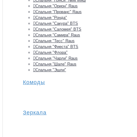
Спальня "Нэнси" New Миф
Спальня "Орион" Raus
Спальня "Прованс" Raus
Спальня "Ронда"
Спальня "Сакура" BTS
Спальня "Саломея" BTS
Спальня "Самира" Raus
Спальня "Тесс" Raus
Спальня "Фиеста" BTS
Спальня "Флора"
Спальня "Чарли" Raus
Спальня "Шале" Raus
Спальня "Эшли"
Комоды
Зеркала