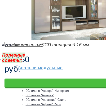
купе
выполнен из ДСП толщиной 16 мм.
Спальни
Полезные
33 150
советы:
руб.
Спальни модульные
Спальня "Аврора"
Спальня "Аврора" Империал
Спальня "Амалия"
Спальня "Атлантис" Стиль
Спальня "Афина" Raus