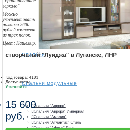
"Брашированное
зеркало"
Можно
укоvплектовать
полками 2600
рублей комплект
из трех полок.
Цвет: Кашемир.
створчатый "Луиджа" в Луганске, ЛНР
Спальни
Код товара:
4183
Доступность:
Спальни модульные
Уточняйте
15 600
Спальня "Аврора"
Спальня "Аврора" Империал
руб.
Спальня "Амалия"
Спальня "Атлантис" Стиль
Спальня "Афина" Raus