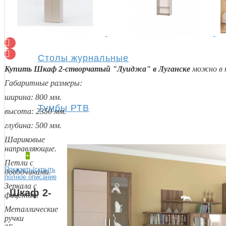
Полки
Столы журнальные
Купить Шкаф 2-створчатый "Луиджа" в Луганске
можно в
Габаритные размеры:
ширина: 800 мм.
Тумбы РТВ
высота: 2350 мм.
глубина: 500 мм.
Шариковые
направляющие.
+
Петли с
Спальня
Показать/скрыть
доводчиками.
полное описание
Зеркала с
Шкаф 2-
фацетом.
Металлические
ручки