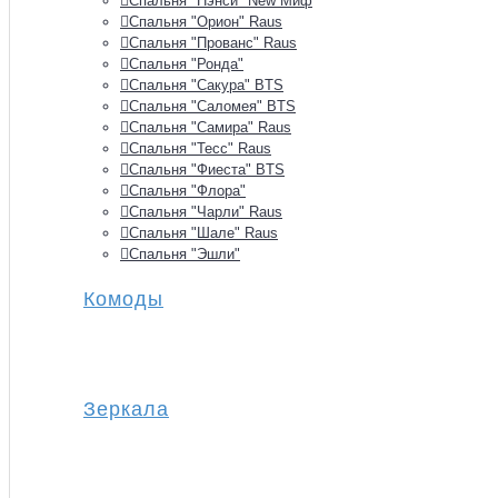
Спальня "Нэнси" New Миф
Спальня "Орион" Raus
Спальня "Прованс" Raus
Спальня "Ронда"
Спальня "Сакура" BTS
Спальня "Саломея" BTS
Спальня "Самира" Raus
Спальня "Тесс" Raus
Спальня "Фиеста" BTS
Спальня "Флора"
Спальня "Чарли" Raus
Спальня "Шале" Raus
Спальня "Эшли"
Комоды
Зеркала