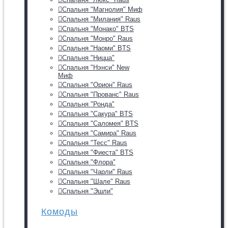
Спальня "Магнолия" Миф
Спальня "Милания" Raus
Спальня "Монако" BTS
Спальня "Монро" Raus
Спальня "Наоми" BTS
Спальня "Ницца"
Спальня "Нэнси" New
Миф
Спальня "Орион" Raus
Спальня "Прованс" Raus
Спальня "Ронда"
Спальня "Сакура" BTS
Спальня "Саломея" BTS
Спальня "Самира" Raus
Спальня "Тесс" Raus
Спальня "Фиеста" BTS
Спальня "Флора"
Спальня "Чарли" Raus
Спальня "Шале" Raus
Спальня "Эшли"
Комоды