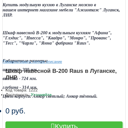
Купить модульную кухню в Луганске
можно в
нашем
интернет магазине мебели "Ажиотаж" Луганск,
ЛНР.
Шкаф навесной В-200 к модульным кухням "Афина",
"Глэдис", "Инесса", "Квадро", "Монро", "Прованс",
"Тесс", "Чарли", "Янна" фабрики "Raus".
Габаритные размеры:
Показать/скрыть полное описание
ширина - 200 мм.
Шкаф навесной В-200 Raus в Луганске,
ЛНР
высота - 724 мм.
глубина - 314 мм.
Код товара:
1222
Доступность:
Уточняйте
Цвет корпуса: Анкор светлый; Анкор тёмный.
0 руб.
Купить