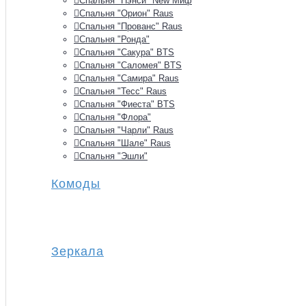
Спальня "Нэнси" New Миф
Спальня "Орион" Raus
Спальня "Прованс" Raus
Спальня "Ронда"
Спальня "Сакура" BTS
Спальня "Саломея" BTS
Спальня "Самира" Raus
Спальня "Тесс" Raus
Спальня "Фиеста" BTS
Спальня "Флора"
Спальня "Чарли" Raus
Спальня "Шале" Raus
Спальня "Эшли"
Комоды
Зеркала