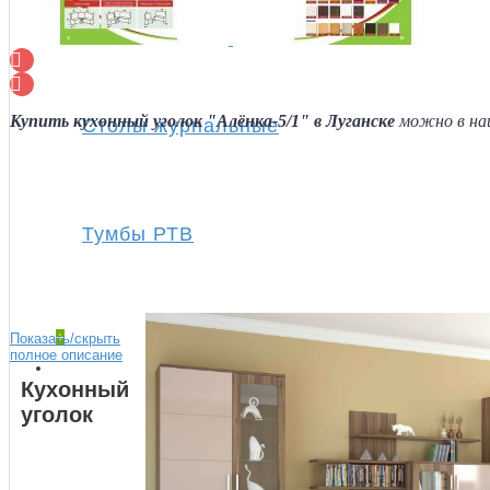
Полки
Купить кухонный уголок "Алёнка-5/1"
в Луганске
можно в н
Столы журнальные
Тумбы РТВ
+
Показать/скрыть
полное описание
Спальня
Кухонный
уголок