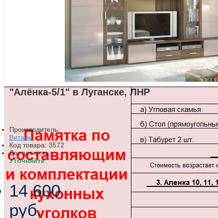
"Алёнка-5/1" в Луганске, ЛНР
Спальни
Производитель:
Виталь
Спальни модульные
Код товара:
3572
Доступность:
Уточняйте
Спальня "Аврора"
14 600
Спальня "Аврора" Империал
Спальня "Амалия"
руб.
Спальня "Атлантис" Стиль
Спальня "Афина" Raus