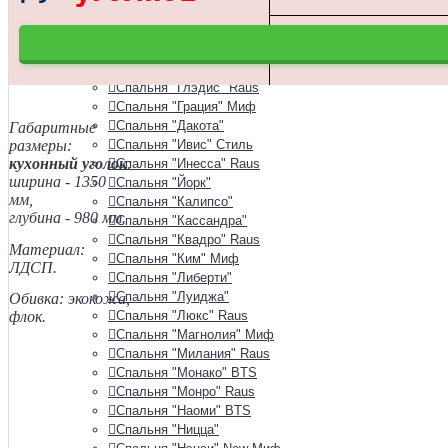
Спальня "Аэлита"
Спальня "Белла"
Спальня "Валенсия" Стендмебель
Спальня "Венеция"
Спальня "Глэдис" Raus
Спальня "Грация" Миф
Спальня "Дакота"
Габаритные
размеры:
Спальня "Ивис" Стиль
кухонный уголок
:
Спальня "Инесса" Raus
ширина - 1350
Спальня "Йорк"
мм,
Спальня "Калипсо"
глубина - 980 мм.
Спальня "Кассандра"
Спальня "Квадро" Raus
Материал:
Спальня "Ким" Миф
ЛДСП.
Спальня "Либерти"
Спальня "Луиджа"
Обивка: экокожа,
Спальня "Люкс" Raus
флок.
Спальня "Магнолия" Миф
Спальня "Милания" Raus
Спальня "Монако" BTS
Спальня "Монро" Raus
Спальня "Наоми" BTS
Спальня "Ницца"