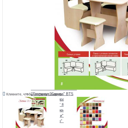
Гостиная "Зарина"
Гостиная "Афина" Raus
Гостиная "Аэлита"
Гостиная "Белла" BTS
Гостиная "Глэдис" Raus
Гостиная "Инесса" Raus
Гостиная "Йорк" Империал
Гостиная "Квадро" Raus
Гостиная "Люкс" Raus
Гостиная "Милан" BTS
Гостиная "Милания" Raus
Гостиная "Монако" BTS
Гостиная "Монро" Raus
Гостиная "Наоми" BTS
Гостиная "Олива"
Гостиная "Орион" Raus
Гостиная "Прованс" Raus
Гостиная "Сакура" BTS
Кликните, чтобы открыть галерею
Гостиная "Самира" Raus
Гостиная "Тесс" Raus
Гостиная "Флоренция" BTS
Гостиная "Чарли" Raus
Гостиная "Шале" Raus