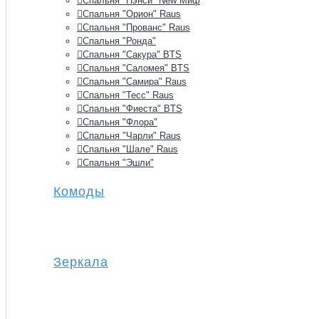
Спальня "Нэнси" New Миф
Спальня "Орион" Raus
Спальня "Прованс" Raus
Спальня "Ронда"
Спальня "Сакура" BTS
Спальня "Саломея" BTS
Спальня "Самира" Raus
Спальня "Тесс" Raus
Спальня "Фиеста" BTS
Спальня "Флора"
Спальня "Чарли" Raus
Спальня "Шале" Raus
Спальня "Эшли"
Комоды
Зеркала