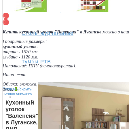
Полки
Купить кухонный уголок "Валенсия"
в Луганске
можно в на
Столы журнальные
Габаритные размеры:
кухонный уголок
:
ширина - 1520 мм,
глубина - 1120 мм.
Тумбы РТВ
Наполнение: ППУ (пенополиуретан).
Ниша: есть.
Обивка: экокожа,
флок.
+
Показать/скрыть
полное описание
Спальня
Кухонный
уголок
"Валенсия"
в Луганске,
ЛНР