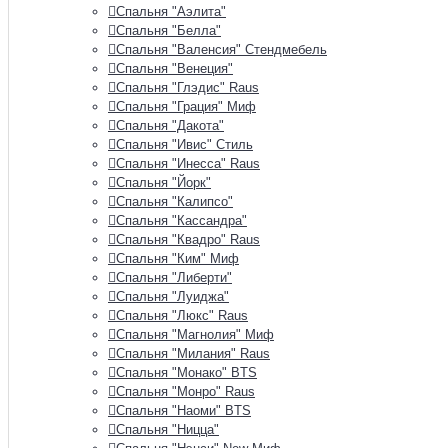
Спальня "Аэлита"
Спальня "Белла"
Спальня "Валенсия" Стендмебель
Спальня "Венеция"
Спальня "Глэдис" Raus
Спальня "Грация" Миф
Спальня "Дакота"
Спальня "Ивис" Стиль
Спальня "Инесса" Raus
Спальня "Йорк"
Спальня "Калипсо"
Спальня "Кассандра"
Спальня "Квадро" Raus
Спальня "Ким" Миф
Спальня "Либерти"
Спальня "Луиджа"
Спальня "Люкс" Raus
Спальня "Магнолия" Миф
Спальня "Милания" Raus
Спальня "Монако" BTS
Спальня "Монро" Raus
Спальня "Наоми" BTS
Спальня "Ницца"