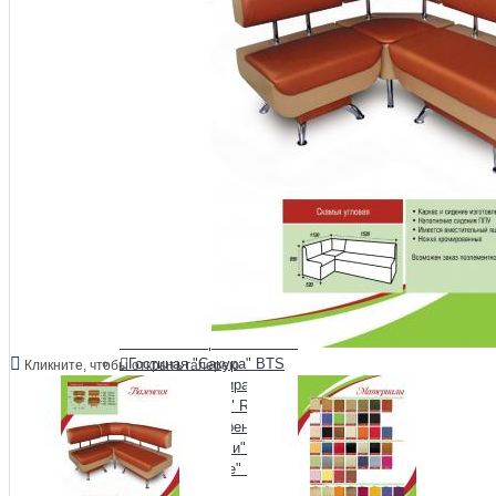
Гостиная "Зарина"
Гостиная "Афина" Raus
Гостиная "Аэлита"
Гостиная "Белла" BTS
Гостиная "Глэдис" Raus
Гостиная "Инесса" Raus
Гостиная "Йорк" Империал
Гостиная "Квадро" Raus
Гостиная "Люкс" Raus
Гостиная "Милан" BTS
Гостиная "Милания" Raus
Гостиная "Монако" BTS
Гостиная "Монро" Raus
Гостиная "Наоми" BTS
Гостиная "Олива"
Гостиная "Орион" Raus
Гостиная "Прованс" Raus
Гостиная "Сакура" BTS
Кликните, чтобы открыть галерею
Гостиная "Самира" Raus
Гостиная "Тесс" Raus
Гостиная "Флоренция" BTS
Гостиная "Чарли" Raus
Гостиная "Шале" Raus