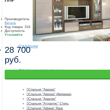
Производитель:
Виталь
Код товара:
316
Доступность:
Уточняйте
Спальни
28 700
руб.
Спальни модульные
Спальня "Аврора"
Спальня "Аврора" Империал
Спальня "Амалия"
Спальня "Атлантис" Стиль
Спальня "Афина" Raus