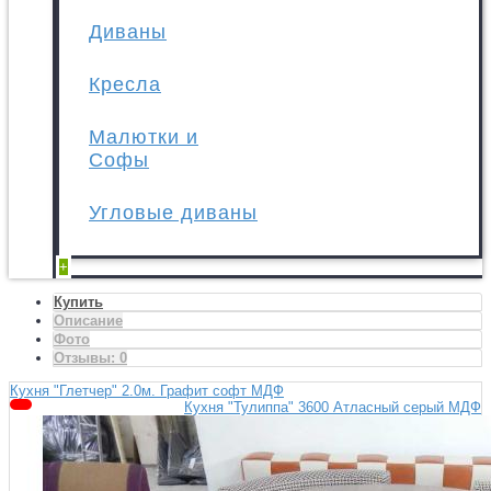
Диваны
Кресла
Малютки и
Софы
Угловые диваны
+
Купить
Описание
Фото
Отзывы:
0
Кухня "Глетчер" 2.0м. Графит софт МДФ
Кухня "Тулиппа" 3600 Атласный серый МДФ