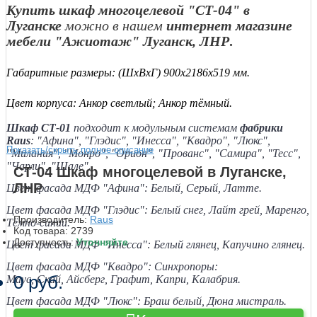
Купить шкаф многоцелевой "СТ-04" в
Луганске
можно в нашем
интернет магазине
мебели "Ажиотаж" Луганск, ЛНР
.
Габаритные размеры:
(ШхВхГ) 900х2186х519 мм.
Цвет корпуса: Анкор светлый; Анкор тёмный.
Шкаф СТ-01
подходит к модульным системам
фабрики
Raus
: "Афина", "Глэдис", "Инесса", "Квадро", "Люкс",
Показать/скрыть полное описание
"Милания", "Монро", "Орион", "Прованс", "Самира", "Тесс",
"Чарли", "Шале".
СТ-04 Шкаф многоцелевой в Луганске,
ЛНР
Цвет фасада МДФ "Афина": Белый, Серый, Латте.
Цвет фасада МДФ "Глэдис": Белый снег, Лайт грей, Маренго,
Производитель:
Raus
Тёмно-синий.
Код товара:
2739
Доступность:
Уточняйте
Цвет фасада МДФ "Инесса": Белый глянец, Капучино глянец.
Цвет фасада МДФ "Квадро": Синхропоры:
0 руб.
Маус,
Скай,
Айсберг,
Графит,
Капри,
Калабрия.
Цвет фасада МДФ "Люкс": Браш белый, Дюна мистраль.