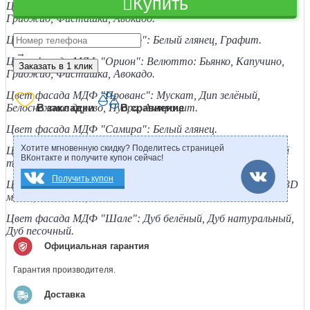
Купить
Цвет фасада МДФ "Милания": Велютто: Бьянко, Капучино,
Гриджио, Фисташка, Авокадо.
Цвет фасада ЛДСП "Монро": Белый глянец, Графит.
→
Цвет фасада МДФ "Орион":
Велютто: Бьянко, Капучино,
Заказать в 1 клик
Гриджио, Фисташка, Авокадо.
Цвет фасада МДФ "Прованс": Мускат, Дип зелёный,
Белоснежное дерево, Пудра, Антрацит.
В закладки
В сравнение
Цвет фасада МДФ "Самира": Белый глянец.
Хотите мгновенную скидку? Поделитесь страницей
Цвет фасада МДФ "Тесс": Пепельный светлый, Пепельный
ВКонтакте и получите купон сейчас!
тёмный.
Получить купон
Цвет фасада МДФ "Чарли": Монте белый, Торос чёрный, 3D
мокко, Палм блю, Палм вайн.
Цвет фасада МДФ "Шале": Дуб белёный, Дуб натуральный,
Дуб песочный.
Официальная гарантия
Гарантия производителя.
Доставка