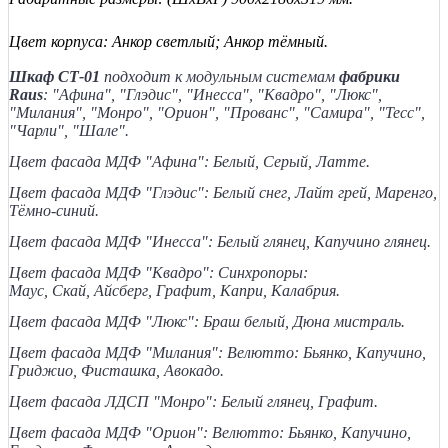
Цвет корпуса: Анкор светлый; Анкор тёмный.
Шкаф СТ-01
подходит к модульным системам
фабрики
Raus
: "Афина", "Глэдис", "Инесса", "Квадро", "Люкс",
"Милания", "Монро", "Орион", "Прованс", "Самира", "Тесс",
"Чарли", "Шале".
Цвет фасада МДФ "Афина": Белый, Серый, Латте.
Цвет фасада МДФ "Глэдис": Белый снег, Лайт грей, Маренго,
Тёмно-синий.
Цвет фасада МДФ "Инесса": Белый глянец, Капучино глянец.
Цвет фасада МДФ "Квадро": Синхропоры:
Маус,
Скай,
Айсберг,
Графит,
Капри,
Калабрия.
Цвет фасада МДФ "Люкс": Браш белый, Дюна мистраль.
Цвет фасада МДФ "Милания": Велютто: Бьянко, Капучино,
Гриджио, Фисташка, Авокадо.
Цвет фасада ЛДСП "Монро": Белый глянец, Графит.
Цвет фасада МДФ "Орион":
Велютто: Бьянко, Капучино,