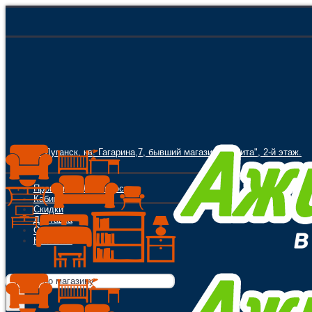
г. Луганск, кв. Гагарина,7, бывший магазин "Орбита", 2-й этаж.
Программа Лояльности
Кабинет
Скидки
Доставка
Оплата
Контакты