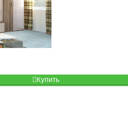
Купить